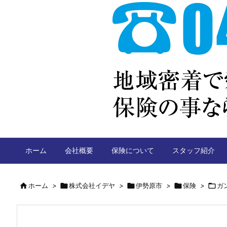
ホーム
会社概要
保険について
スタッフ紹介

ホーム
>

株式会社イデヤ
>

伊勢原市
>

保険
>

ガ