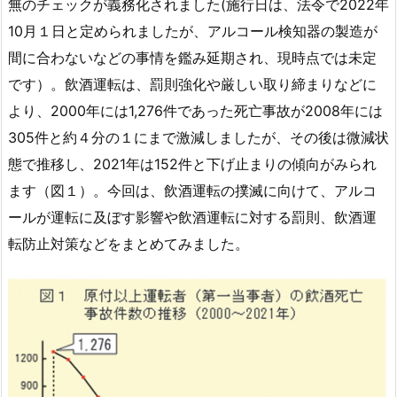
無のチェックが義務化されました(施行日は、法令で2022年
10月１日と定められましたが、アルコール検知器の製造が
間に合わないなどの事情を鑑み延期され、現時点では未定
です）。飲酒運転は、罰則強化や厳しい取り締まりなどに
より、2000年には1,276件であった死亡事故が2008年には
305件と約４分の１にまで激減しましたが、その後は微減状
態で推移し、2021年は152件と下げ止まりの傾向がみられ
ます（図１）。今回は、飲酒運転の撲滅に向けて、アルコ
ールが運転に及ぼす影響や飲酒運転に対する罰則、飲酒運
転防止対策などをまとめてみました。