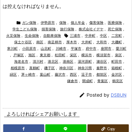
は控えなければなりません。

ガン保険
,
伊勢原市
,
保険
,
個人年金
,
傷害保険
,
医療保険
,
学生こども保険
,
損害保険
,
旅行保険
,
株式会社イデヤ
,
死亡保険
,
火災保険
,
生命保険
,
自動車保険

三浦市
,
中井町
,
中区
,
二宮町
,
保土ケ谷区
,
南区
,
南足柄市
,
厚木市
,
大井町
,
大和市
,
大磯町
,
寒川町
,
小田原市
,
山北町
,
川崎市
,
平塚市
,
府中市
,
座間市
,
愛川町
,
戸塚区
,
旭区
,
東京都
,
松田町
,
栄区
,
横浜市
,
横須賀市
,
泉区
,
海老名市
,
清川村
,
港北区
,
港南区
,
湯河原町
,
瀬谷区
,
町田市
,
相模原市
,
真鶴町
,
磯子区
,
神奈川区
,
神奈川県
,
秦野市
,
箱根町
,
緑区
,
茅ヶ崎市
,
葉山町
,
藤沢市
,
西区
,
逗子市
,
都筑区
,
金沢区
,
鎌倉市
,
開成町
,
青葉区
,
鶴見区

Posted by
DSBUN
よろしければシェアお願いします
Copy