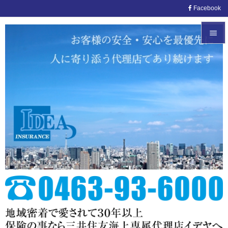
Facebook


メニュ

サイド

前へ

次へ

検索