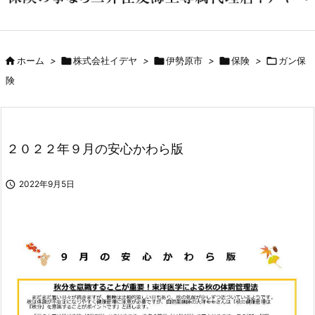

ホーム
>

株式会社イデヤ
>

伊勢原市
>

保険
>

ガン保
険
２０２２年９月の安心かわら版

2022年9月5日