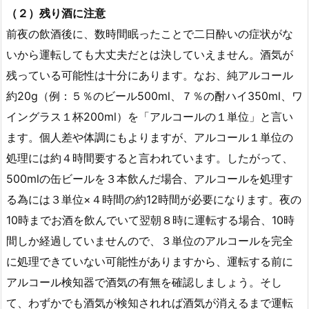
（２）残り酒に注意
前夜の飲酒後に、数時間眠ったことで二日酔いの症状がな
いから運転しても大丈夫だとは決していえません。酒気が
残っている可能性は十分にあります。なお、純アルコール
約20g（例：５％のビール500ml、７％の酎ハイ350ml、ワ
イングラス１杯200ml）を「アルコールの１単位」と言い
ます。個人差や体調にもよりますが、アルコール１単位の
処理には約４時間要すると言われています。したがって、
500mlの缶ビールを３本飲んだ場合、アルコールを処理す
る為には３単位×４時間の約12時間が必要になります。夜の
10時までお酒を飲んでいて翌朝８時に運転する場合、10時
間しか経過していませんので、３単位のアルコールを完全
に処理できていない可能性がありますから、運転する前に
アルコール検知器で酒気の有無を確認しましょう。そし
て、わずかでも酒気が検知されれば酒気が消えるまで運転