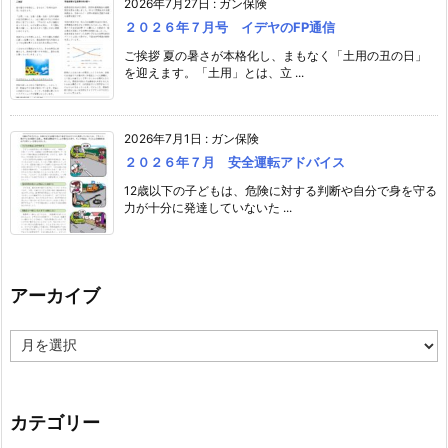
2026年7月27日
:
ガン保険
２０２６年７月号 イデヤのFP通信
ご挨拶 夏の暑さが本格化し、まもなく「土用の丑の日」
を迎えます。「土用」とは、立 ...
2026年7月1日
:
ガン保険
２０２６年７月 安全運転アドバイス
12歳以下の子どもは、危険に対する判断や自分で身を守る
力が十分に発達していないた ...
アーカイブ
ア
ー
カ
イ
ブ
カテゴリー