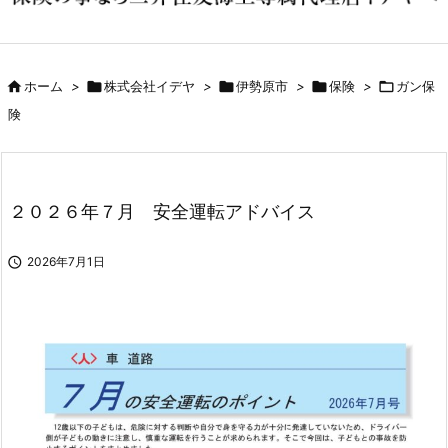

ホーム
>

株式会社イデヤ
>

伊勢原市
>

保険
>

ガン保
険
２０２６年７月 安全運転アドバイス

2026年7月1日