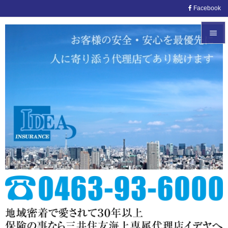
Facebook


メニュ

サイド

前へ

次へ

検索