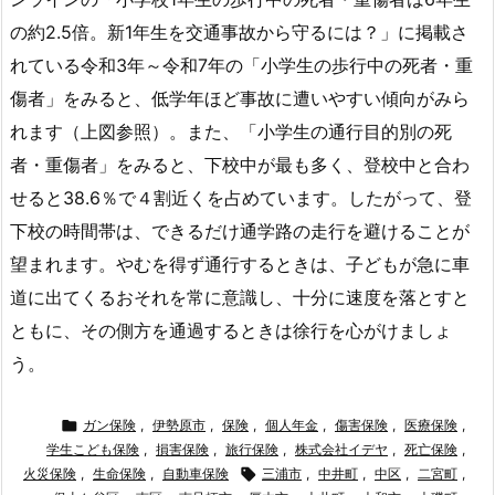
の約2.5倍。新1年生を交通事故から守るには？」に掲載さ
れている令和3年～令和7年の「小学生の歩行中の死者・重
傷者」をみると、低学年ほど事故に遭いやすい傾向がみら
れます（上図参照）。また、「小学生の通行目的別の死
者・重傷者」をみると、下校中が最も多く、登校中と合わ
せると38.6％で４割近くを占めています。したがって、登
下校の時間帯は、できるだけ通学路の走行を避けることが
望まれます。やむを得ず通行するときは、子どもが急に車
道に出てくるおそれを常に意識し、十分に速度を落とすと
ともに、その側方を通過するときは徐行を心がけましょ
う。

ガン保険
,
伊勢原市
,
保険
,
個人年金
,
傷害保険
,
医療保険
,
学生こども保険
,
損害保険
,
旅行保険
,
株式会社イデヤ
,
死亡保険
,
火災保険
,
生命保険
,
自動車保険

三浦市
,
中井町
,
中区
,
二宮町
,