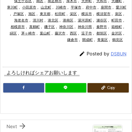
保土ケ谷区
,
南区
,
南足柄市
,
厚木市
,
大井町
,
大和市
,
大磯町
,
寒川町
,
小田原市
,
山北町
,
川崎市
,
平塚市
,
府中市
,
座間市
,
愛川町
,
戸塚区
,
旭区
,
東京都
,
松田町
,
栄区
,
横浜市
,
横須賀市
,
泉区
,
海老名市
,
清川村
,
港北区
,
港南区
,
湯河原町
,
瀬谷区
,
町田市
,
相模原市
,
真鶴町
,
磯子区
,
神奈川区
,
神奈川県
,
秦野市
,
箱根町
,
緑区
,
茅ヶ崎市
,
葉山町
,
藤沢市
,
西区
,
逗子市
,
都筑区
,
金沢区
,
鎌倉市
,
開成町
,
青葉区
,
鶴見区

Posted by
DSBUN
よろしければシェアお願いします
Copy

Next