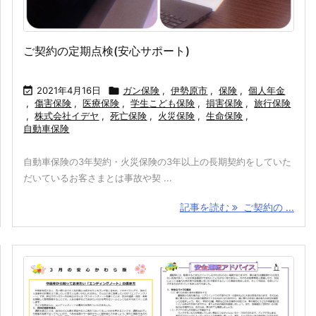
ご契約の定期点検(安心サポート)

2021年4月16日

ガン保険
,
伊勢原市
,
保険
,
個人年金
,
傷害保険
,
医療保険
,
学生こども保険
,
損害保険
,
旅行保険
,
株式会社イデヤ
,
死亡保険
,
火災保険
,
生命保険
,
自動車保険
自動車保険の3年契約・火災保険の3年以上の長期契約をしていた
だいているお客さまとは事故や契 ...
記事を読む
ご契約の ...