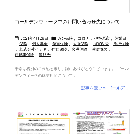
ゴールデンウィーク中のお問い合わせ先について

2021年4月26日

ガン保険
,
コロナ
,
伊勢原市
,
休業日
,
保険
,
個人年金
,
傷害保険
,
医療保険
,
損害保険
,
旅行保険
,
株式会社イデヤ
,
死亡保険
,
火災保険
,
生命保険
,
自動車保険
,
連絡先
平素は格別のご高配を賜り、誠にありがとうございます。 ゴール
デンウィークの休業期間について ...
記事を読む
ゴールデ ...