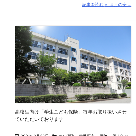
記事を読む
４月の安 ...
高校生向け「学生こども保険」毎年お取り扱いさせ
ていただいております
2021年2月26日
ガン保険
,
伊勢原市
,
保険
,
個人年金