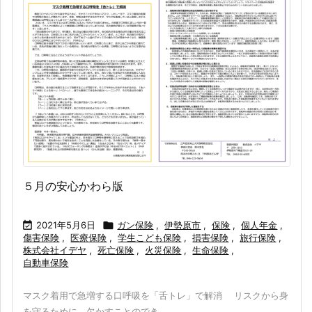
５月の安心かわら版

2021年5月6日

ガン保険
,
伊勢原市
,
保険
,
個人年金
,
傷害保険
,
医療保険
,
学生こども保険
,
損害保険
,
旅行保険
,
株式会社イデヤ
,
死亡保険
,
火災保険
,
生命保険
,
自動車保険
マスク着用で急増する口呼吸を「舌トレ」で解消 リスクから身
を守るために、欠かすことのでき ...