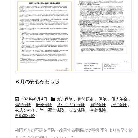
６月の安心かわら版

2021年6月4日

ガン保険
,
伊勢原市
,
保険
,
個人年金
,
傷害保険
,
医療保険
,
学生こども保険
,
損害保険
,
旅行保険
,
株式会社イデヤ
,
死亡保険
,
火災保険
,
生命保険
,
自動車保険
梅雨どきの不調を予防・改善する薬膳の食事術 平年よりも早く始
まった今年の梅雨。ジメジメした ...