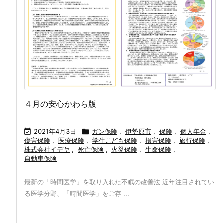
４月の安心かわら版

2021年4月3日

ガン保険
,
伊勢原市
,
保険
,
個人年金
,
傷害保険
,
医療保険
,
学生こども保険
,
損害保険
,
旅行保険
,
株式会社イデヤ
,
死亡保険
,
火災保険
,
生命保険
,
自動車保険
最新の「時間医学」を取り入れた不眠の改善法 近年注目されてい
る医学分野、「時間医学」をご存 ...