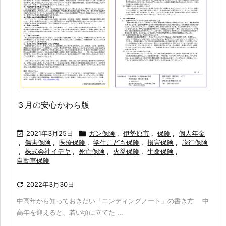
３月の安心かわら版

2021年3月25日

ガン保険
,
伊勢原市
,
保険
,
個人年金
,
傷害保険
,
医療保険
,
学生こども保険
,
損害保険
,
旅行保険
,
株式会社イデヤ
,
死亡保険
,
火災保険
,
生命保険
,
自動車保険

2022年3月30日
中高年から知っておきたい「エンディングノート」の書き方 中
高年を迎えると、若い頃に立てた ...