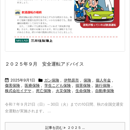
２０２５年９月 安全運転アドバイス

2025年9月1日

ガン保険
,
伊勢原市
,
保険
,
個人年金
,
傷害保険
,
医療保険
,
学生こども保険
,
損害保険
,
旅行保険
,
株式会社イデヤ
,
死亡保険
,
火災保険
,
生命保険
,
自動車保険
令和７年９月21日（日）～30日（火）までの10日間、秋の全国交通安
全運動が実施されます。 ...
記事を読む
２０２５ ...