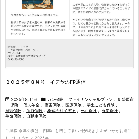
２０２５年８月号 イデヤのFP通信

2025年8月1日

ガン保険
,
ファイナンシャルプラン
,
伊勢原市
,
保険
,
個人年金
,
傷害保険
,
医療保険
,
学生こども保険
,
損害保険
,
旅行保険
,
株式会社イデヤ
,
死亡保険
,
火災保険
,
生命保険
,
自動車保険
ご挨拶 今年の夏は、例年にも増して暑い日が続きますがいかがお過ご
しでしょうか？ 2025年 ...