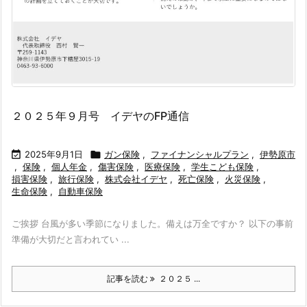
２０２５年９月号 イデヤのFP通信

2025年9月1日

ガン保険
,
ファイナンシャルプラン
,
伊勢原市
,
保険
,
個人年金
,
傷害保険
,
医療保険
,
学生こども保険
,
損害保険
,
旅行保険
,
株式会社イデヤ
,
死亡保険
,
火災保険
,
生命保険
,
自動車保険
ご挨拶 台風が多い季節になりました。備えは万全ですか？ 以下の事前
準備が大切だと言われてい ...
記事を読む
２０２５ ...