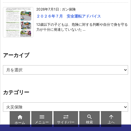
2026年7月1日
:
ガン保険
２０２６年７月 安全運転アドバイス
12歳以下の子どもは、危険に対する判断や自分で身を守る
力が十分に発達していないた ...
アーカイブ
ア
ー
カ
イ
ブ
カテゴリー
カ
テ
ゴ





リ
メニュー
サイドバー
検索
上へ
ホーム
ー