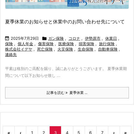
夏季休業のお知らせと休業中のお問い合わせ先について

2025年7月29日

ガン保険
,
コロナ
,
伊勢原市
,
休業日
,
保険
,
個人年金
,
傷害保険
,
医療保険
,
損害保険
,
旅行保険
,
株式会社イデヤ
,
死亡保険
,
火災保険
,
生命保険
,
自動車保険
,
連絡先
平素は格別のご高配を賜り、誠にありがとうございます。 夏季休業期
間について以下お知らせ致し ...
記事を読む
夏季休業 ...
«
‹
1
2
3
4
5
6
7
›
»