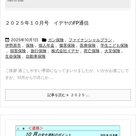
２０２５年１０月号 イデヤのFP通信

2025年10月1日

ガン保険
,
ファイナンシャルプラン
,
伊勢原市
,
保険
,
個人年金
,
傷害保険
,
医療保険
,
学生こども保険
,
損害保険
,
旅行保険
,
株式会社イデヤ
,
死亡保険
,
火災保険
,
生命保険
,
自動車保険
ご挨拶 過ごしやすい季節になってまいりましたが、いかがお過ごしで
すか。10月から11月にか ...
記事を読む
２０２５ ...