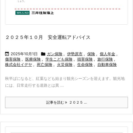
２０２５年１０月 安全運転アドバイス

2025年10月1日

ガン保険
,
伊勢原市
,
保険
,
個人年金
,
傷害保険
,
医療保険
,
学生こども保険
,
損害保険
,
旅行保険
,
株式会社イデヤ
,
死亡保険
,
火災保険
,
生命保険
,
自動車保険
秋半ばになると、紅葉なども始まり観光シーズンを迎えます。観光地
には、日常走行する道路とは異 ...
記事を読む
２０２５ ...