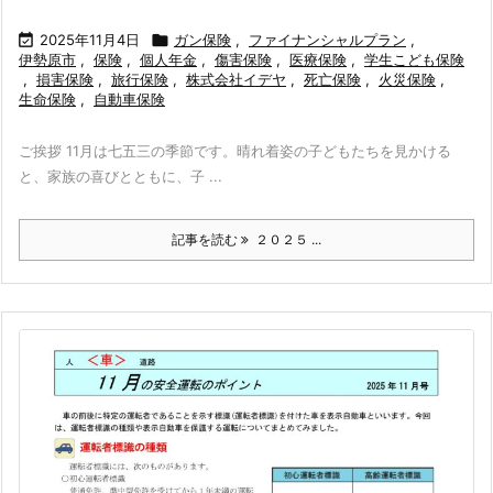

2025年11月4日

ガン保険
,
ファイナンシャルプラン
,
伊勢原市
,
保険
,
個人年金
,
傷害保険
,
医療保険
,
学生こども保険
,
損害保険
,
旅行保険
,
株式会社イデヤ
,
死亡保険
,
火災保険
,
生命保険
,
自動車保険
ご挨拶 11月は七五三の季節です。晴れ着姿の子どもたちを見かける
と、家族の喜びとともに、子 ...
記事を読む
２０２５ ...