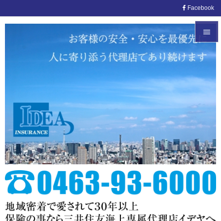
Facebook


メニュ

サイド

前へ

次へ

検索