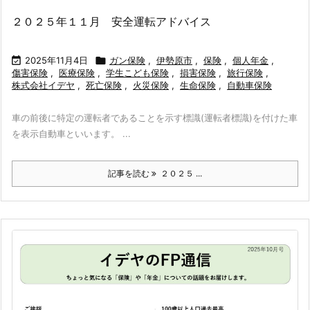
２０２５年１１月 安全運転アドバイス

2025年11月4日

ガン保険
,
伊勢原市
,
保険
,
個人年金
,
傷害保険
,
医療保険
,
学生こども保険
,
損害保険
,
旅行保険
,
株式会社イデヤ
,
死亡保険
,
火災保険
,
生命保険
,
自動車保険
車の前後に特定の運転者であることを示す標識(運転者標識)を付けた車
を表示自動車といいます。 ...
記事を読む
２０２５ ...