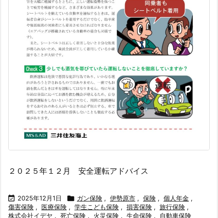
２０２５年１２月 安全運転アドバイス

2025年12月1日

ガン保険
,
伊勢原市
,
保険
,
個人年金
,
傷害保険
,
医療保険
,
学生こども保険
,
損害保険
,
旅行保険
,
株式会社イデヤ
,
死亡保険
,
火災保険
,
生命保険
,
自動車保険