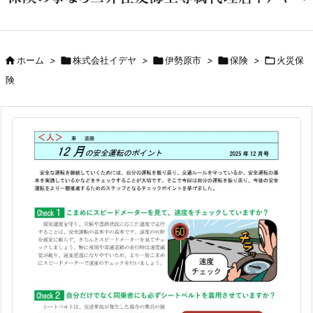

ホーム
>

株式会社イデヤ
>

伊勢原市
>

保険
>

火災保
険