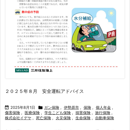
２０２５年８月 安全運転アドバイス

2025年8月1日

ガン保険
,
伊勢原市
,
保険
,
個人年金
,
傷害保険
,
医療保険
,
学生こども保険
,
損害保険
,
旅行保険
,
株式会社イデヤ
,
死亡保険
,
火災保険
,
生命保険
,
自動車保険