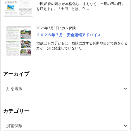
ご挨拶 夏の暑さが本格化し、まもなく「土用の丑の日」
を迎えます。「土用」とは、立 ...
2026年7月1日
:
ガン保険
２０２６年７月 安全運転アドバイス
12歳以下の子どもは、危険に対する判断や自分で身を守る
力が十分に発達していないた ...
アーカイブ
ア
ー
カ
イ
ブ
カテゴリー
カ
テ