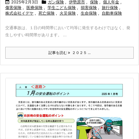

2025年2月3日

ガン保険
,
伊勢原市
,
保険
,
個人年金
,
傷害保険
,
医療保険
,
学生こども保険
,
損害保険
,
旅行保険
,
株式会社イデヤ
,
死亡保険
,
火災保険
,
生命保険
,
自動車保険
交通事故は、１日の時間帯において均等に発生するわけではなく、発
生しやすい時間帯があります。 ...
記事を読む
２０２５ ...