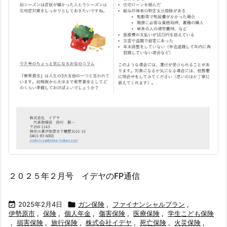
２０２５年２月号 イデヤのFP通信

2025年2月4日

ガン保険
,
ファイナンシャルプラン
,
伊勢原市
,
保険
,
個人年金
,
傷害保険
,
医療保険
,
学生こども保険
,
損害保険
,
旅行保険
,
株式会社イデヤ
,
死亡保険
,
火災保険
,