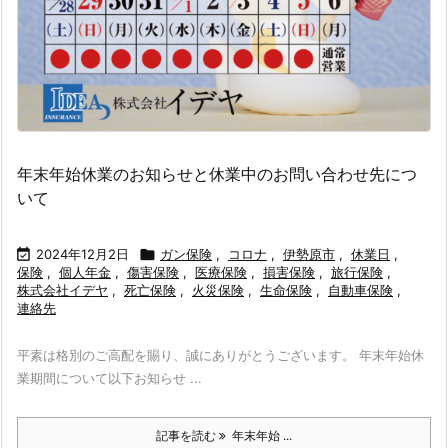
年末年始休業のお知らせと休業中のお問い合わせ先につ
いて

2024年12月2日

ガン保険
,
コロナ
,
伊勢原市
,
休業日
,
保険
,
個人年金
,
傷害保険
,
医療保険
,
損害保険
,
旅行保険
,
株式会社イデヤ
,
死亡保険
,
火災保険
,
生命保険
,
自動車保険
,
連絡先
平素は格別のご高配を賜り、誠にありがとうございます。 年末年始休
業期間について以下お知らせ ...
記事を読む
年末年始 ...