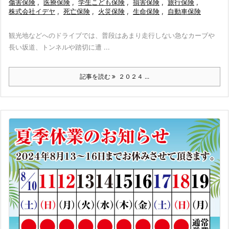
傷害保険
,
医療保険
,
学生こども保険
,
損害保険
,
旅行保険
,
株式会社イデヤ
,
死亡保険
,
火災保険
,
生命保険
,
自動車保険
観光地などへのドライブでは、普段はあまり走行しない急なカーブや
長い坂道、トンネルや踏切に遭 ...
記事を読む
２０２４ ...