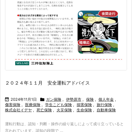
２０２４年１１月 安全運転アドバイス

2024年11月1日

ガン保険
,
伊勢原市
,
保険
,
個人年金
,
傷害保険
,
医療保険
,
学生こども保険
,
損害保険
,
旅行保険
,
株式会社イデヤ
,
死亡保険
,
火災保険
,
生命保険
,
自動車保険
運転行動は、認知・判断・操作の繰り返しによって成り立っていると
言われています。認知の段階で ...