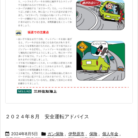
２０２４年８月 安全運転アドバイス

2024年8月5日

ガン保険
,
伊勢原市
,
保険
,
個人年金
,