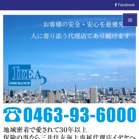
Facebook


メニュ

サイド

前へ

次へ

検索