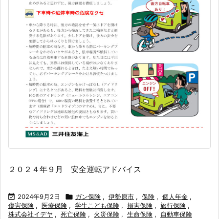
２０２４年９月 安全運転アドバイス

2024年9月2日

ガン保険
,
伊勢原市
,
保険
,
個人年金
,
傷害保険
,
医療保険
,
学生こども保険
,
損害保険
,
旅行保険
,
株式会社イデヤ
,
死亡保険
,
火災保険
,
生命保険
,
自動車保険