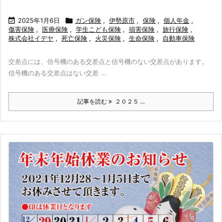

2025年1月6日

ガン保険
,
伊勢原市
,
保険
,
個人年金
,
傷害保険
,
医療保険
,
学生こども保険
,
損害保険
,
旅行保険
,
株式会社イデヤ
,
死亡保険
,
火災保険
,
生命保険
,
自動車保険
交差点には、信号機のある交差点と信号機のない交差点があります。
信号機のある交差点はない交差 ...
記事を読む
２０２５ ...