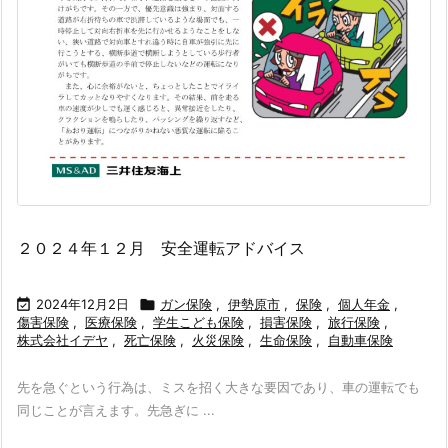
２０２４年１２月 安全運転アドバイス

2024年12月2日

ガン保険
,
伊勢原市
,
保険
,
個人年金
,
傷害保険
,
医療保険
,
学生こども保険
,
損害保険
,
旅行保険
,
株式会社イデヤ
,
死亡保険
,
火災保険
,
生命保険
,
自動車保険
先を急ぐという行為は、ミスを招く大きな要因であり、車の運転でも
同じことが言えます。先急ぎに ...