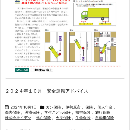
２０２４年１０月 安全運転アドバイス

2024年10月1日

ガン保険
,
伊勢原市
,
保険
,
個人年金
,
傷害保険
,
医療保険
,
学生こども保険
,
損害保険
,
旅行保険
,
株式会社イデヤ
,
死亡保険
,
火災保険
,
生命保険
,
自動車保険