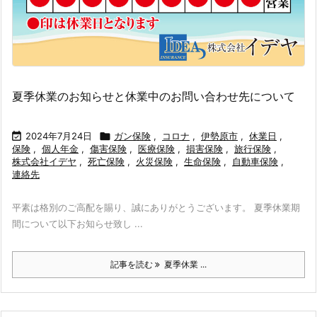
夏季休業のお知らせと休業中のお問い合わせ先について

2024年7月24日

ガン保険
,
コロナ
,
伊勢原市
,
休業日
,
保険
,
個人年金
,
傷害保険
,
医療保険
,
損害保険
,
旅行保険
,
株式会社イデヤ
,
死亡保険
,
火災保険
,
生命保険
,
自動車保険
,
連絡先
平素は格別のご高配を賜り、誠にありがとうございます。 夏季休業期
間について以下お知らせ致し ...
記事を読む
夏季休業 ...