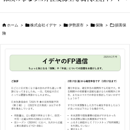

ホーム
>

株式会社イデヤ
>

伊勢原市
>

保険
>

損害保
険